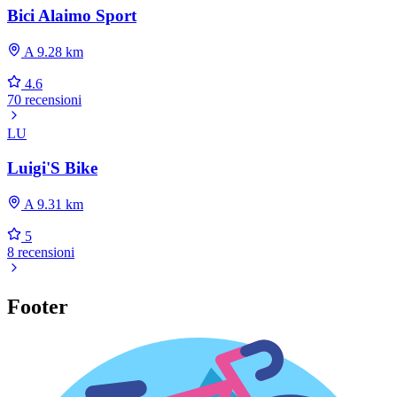
Bici Alaimo Sport
A 9.28 km
4.6
70 recensioni
LU
Luigi'S Bike
A 9.31 km
5
8 recensioni
Footer