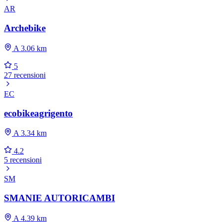
AR
Archebike
A 3.06 km
5
27 recensioni
EC
ecobikeagrigento
A 3.34 km
4.2
5 recensioni
SM
SMANIE AUTORICAMBI
A 4.39 km