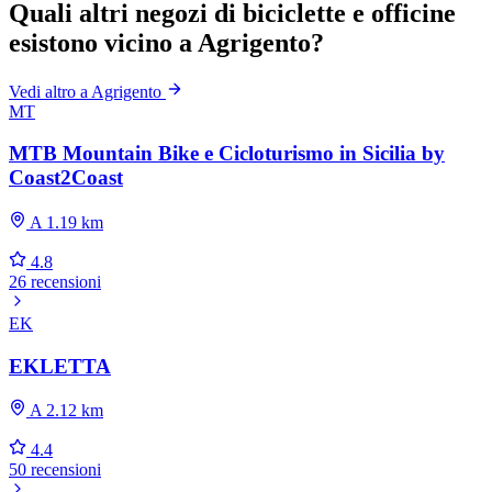
Quali altri negozi di biciclette e officine
esistono vicino a Agrigento?
Vedi altro a Agrigento
MT
MTB Mountain Bike e Cicloturismo in Sicilia by
Coast2Coast
A 1.19 km
4.8
26 recensioni
EK
EKLETTA
A 2.12 km
4.4
50 recensioni