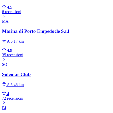
4.5
8 recensioni
MA
Marina di Porto Empedocle S.r.l
A 5.17 km
4.9
35 recensioni
SO
Solemar Club
A 5.46 km
4
72 recensioni
BI