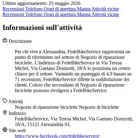
Ultimo aggiornamento: 25 maggio 2026
Recensioni
Telefono
Orari di apertura
Mappa
Attività vicine
Recensioni
Telefono
Orari di apertura
Mappa
Attività vicine
Informazioni sull'attività
Descrizione
Per chi vive a Alessandria, FedeBikeService rappresenta un
punto di riferimento nel settore di Negozio di riparazione
biciclette. L'indirizzo di FedeBikeService in Via Teresa
Michel, Via Gaetano Donizetti, 18/A lo posiziona un centro
chiave per il settore. Vantando un punteggio di 4.9 basato su
71 recensioni, FedeBikeService riflette la soddisfazione dei
clienti. Coloro che necessitano di Negozio di riparazione
biciclette possono rivolgersi a FedeBikeService.
Attività
Negozio di riparazione biciclette
Negozio di biciclette
Indirizzo
FedeBikeService, Via Teresa Michel, Via Gaetano Donizetti,
18/A, 15121 Alessandria AL
Sito web
https://www.facebook.com/fedebikeservice/