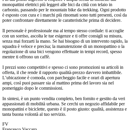
monopattini elettrici più leggeri alle bici da città con telaio in
carbonio, passando per le mountain bike da trekking. Ogni prodotto
è esposto con cura e i marchi più rinomati sono tutti presenti, così da
poter confrontare direttamente le caratteristiche prima di decidere.
Il personale è professionale ma al tempo stesso cordiale: ti accoglie
con un sorriso, ascolta le tue esigenze e ti offre consigli su misura,
senza mai forzarti la mano. Se hai bisogno di un intervento rapido, la
squadra è veloce e precisa; la manutenzione di un monopattino o la
regolazione di una bici vengono effettuate in tempi record, spesso
mentre ti offrono un caffè.
I prezzi sono competitivi e spesso ci sono promozioni su articoli in
offerta, il che rende il rapporto qualità‑prezzo davvero imbattibile.
L’ubicazione è comoda, con parcheggio facile e orari di apertura
ampi, così puoi passare sia al mattino prima del lavoro sia nel
pomeriggio dopo le commissioni.
In sintesi, è un punto vendita completo, ben fornito e gestito da veri
appassionati di mobilità urbana. Se cerchi un negozio affidabile per
monopattini e biciclette, questo è il posto giusto: qualità, assistenza e
tanta buona volontà al tuo servizio.
FV
Francesco Vaccaro