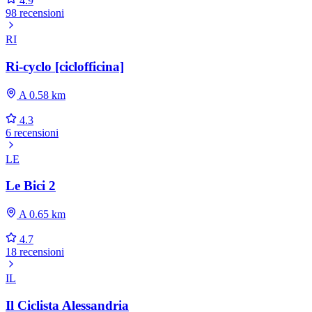
4.9
98 recensioni
RI
Ri-cyclo [ciclofficina]
A 0.58 km
4.3
6 recensioni
LE
Le Bici 2
A 0.65 km
4.7
18 recensioni
IL
Il Ciclista Alessandria