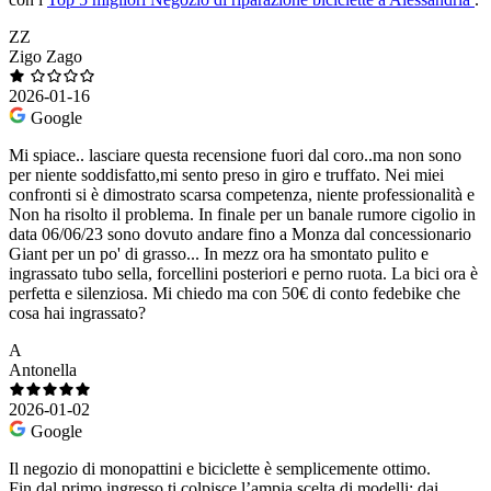
ZZ
Zigo Zago
2026-01-16
Google
Mi spiace.. lasciare questa recensione fuori dal coro..ma non sono
per niente soddisfatto,mi sento preso in giro e truffato. Nei miei
confronti si è dimostrato scarsa competenza, niente professionalità e
Non ha risolto il problema. In finale per un banale rumore cigolio in
data 06/06/23 sono dovuto andare fino a Monza dal concessionario
Giant per un po' di grasso... In mezz ora ha smontato pulito e
ingrassato tubo sella, forcellini posteriori e perno ruota. La bici ora è
perfetta e silenziosa. Mi chiedo ma con 50€ di conto fedebike che
cosa hai ingrassato?
A
Antonella
2026-01-02
Google
Il negozio di monopattini e biciclette è semplicemente ottimo.
Fin dal primo ingresso ti colpisce l’ampia scelta di modelli: dai