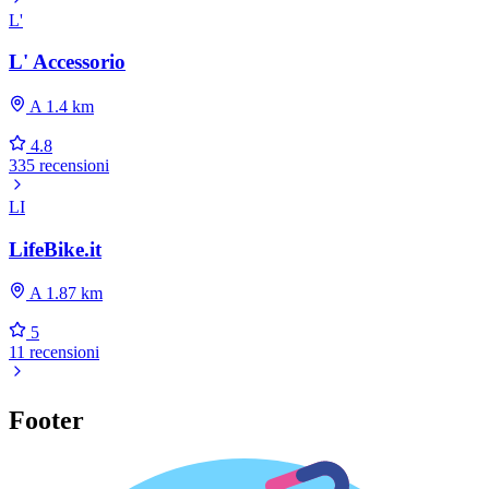
L'
L' Accessorio
A 1.4 km
4.8
335 recensioni
LI
LifeBike.it
A 1.87 km
5
11 recensioni
Footer