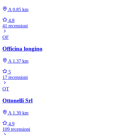
A 0.85 km
4.8
41 recensioni
OF
Officina longino
A 1.37 km
5
17 recensioni
OT
Ottonelli Srl
A 1.39 km
4.9
109 recensioni