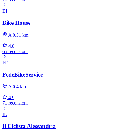
BI
Bike House
A 0.31 km
4.8
65 recensioni
FE
FedeBikeService
A 0.4 km
4.9
71 recensioni
IL
Il Ciclista Alessandria