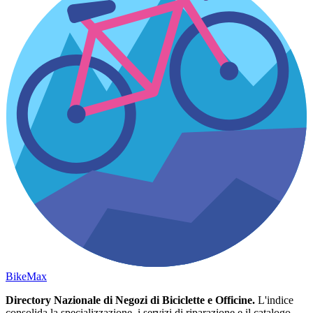
Bike
Max
Directory Nazionale di Negozi di Biciclette e Officine.
L'indice
consolida la specializzazione, i servizi di riparazione e il catalogo