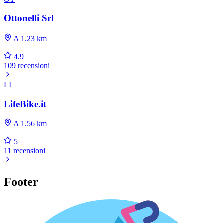
Ottonelli Srl
A 1.23 km
4.9
109 recensioni
LI
LifeBike.it
A 1.56 km
5
11 recensioni
Footer