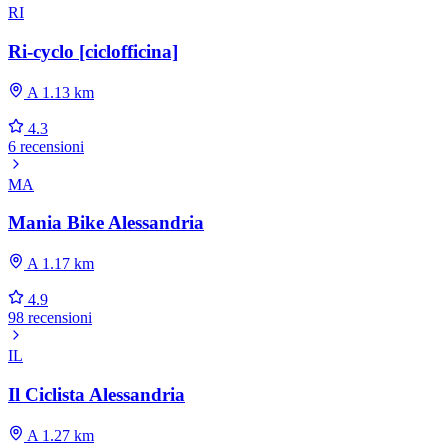
RI
Ri-cyclo [ciclofficina]
A 1.13 km
4.3
6 recensioni
MA
Mania Bike Alessandria
A 1.17 km
4.9
98 recensioni
IL
Il Ciclista Alessandria
A 1.27 km