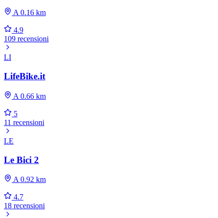
A 0.16 km
4.9
109 recensioni
LI
LifeBike.it
A 0.66 km
5
11 recensioni
LE
Le Bici 2
A 0.92 km
4.7
18 recensioni