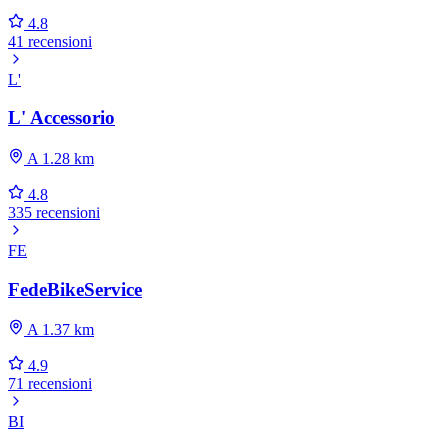
4.8
41 recensioni
L'
L' Accessorio
A 1.28 km
4.8
335 recensioni
FE
FedeBikeService
A 1.37 km
4.9
71 recensioni
BI