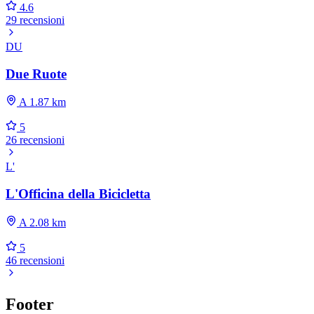
4.6
29 recensioni
DU
Due Ruote
A 1.87 km
5
26 recensioni
L'
L'Officina della Bicicletta
A 2.08 km
5
46 recensioni
Footer