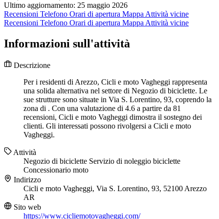
Ultimo aggiornamento: 25 maggio 2026
Recensioni
Telefono
Orari di apertura
Mappa
Attività vicine
Recensioni
Telefono
Orari di apertura
Mappa
Attività vicine
Informazioni sull'attività
Descrizione
Per i residenti di Arezzo, Cicli e moto Vagheggi rappresenta
una solida alternativa nel settore di Negozio di biciclette. Le
sue strutture sono situate in Via S. Lorentino, 93, coprendo la
zona di . Con una valutazione di 4.6 a partire da 81
recensioni, Cicli e moto Vagheggi dimostra il sostegno dei
clienti. Gli interessati possono rivolgersi a Cicli e moto
Vagheggi.
Attività
Negozio di biciclette
Servizio di noleggio biciclette
Concessionario moto
Indirizzo
Cicli e moto Vagheggi, Via S. Lorentino, 93, 52100 Arezzo
AR
Sito web
https://www.cicliemotovagheggi.com/