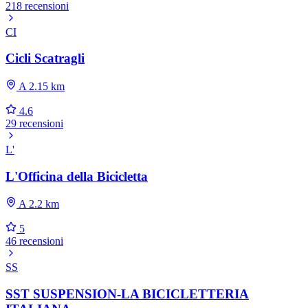
218 recensioni
CI
Cicli Scatragli
A 2.15 km
4.6
29 recensioni
L'
L'Officina della Bicicletta
A 2.2 km
5
46 recensioni
SS
SST SUSPENSION-LA BICICLETTERIA