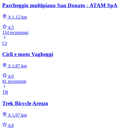
Parcheggio multipiano San Donato - ATAM SpA
A 1.12 km
4.5
114 recensioni
CI
Cicli e moto Vagheggi
A 1.87 km
4.6
81 recensioni
TR
Trek Bicycle Arezzo
A 1.97 km
4.8