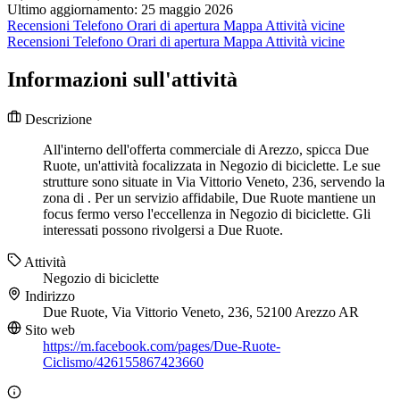
Ultimo aggiornamento: 25 maggio 2026
Recensioni
Telefono
Orari di apertura
Mappa
Attività vicine
Recensioni
Telefono
Orari di apertura
Mappa
Attività vicine
Informazioni sull'attività
Descrizione
All'interno dell'offerta commerciale di Arezzo, spicca Due
Ruote, un'attività focalizzata in Negozio di biciclette. Le sue
strutture sono situate in Via Vittorio Veneto, 236, servendo la
zona di . Per un servizio affidabile, Due Ruote mantiene un
focus fermo verso l'eccellenza in Negozio di biciclette. Gli
interessati possono rivolgersi a Due Ruote.
Attività
Negozio di biciclette
Indirizzo
Due Ruote, Via Vittorio Veneto, 236, 52100 Arezzo AR
Sito web
https://m.facebook.com/pages/Due-Ruote-
Ciclismo/426155867423660