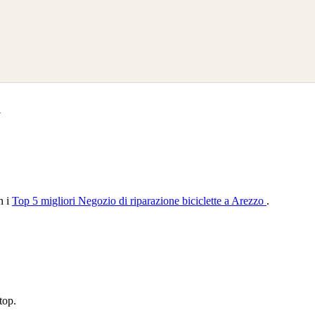
a
n i
Top 5 migliori Negozio di riparazione biciclette a Arezzo
.
top.