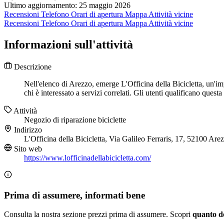
Ultimo aggiornamento: 25 maggio 2026
Recensioni
Telefono
Orari di apertura
Mappa
Attività vicine
Recensioni
Telefono
Orari di apertura
Mappa
Attività vicine
Informazioni sull'attività
Descrizione
Nell'elenco di Arezzo, emerge L'Officina della Bicicletta, un'imp
chi è interessato a servizi correlati. Gli utenti qualificano questa 
Attività
Negozio di riparazione biciclette
Indirizzo
L'Officina della Bicicletta, Via Galileo Ferraris, 17, 52100 Ar
Sito web
https://www.lofficinadellabicicletta.com/
Prima di assumere, informati bene
Consulta la nostra sezione prezzi prima di assumere. Scopri
quanto d