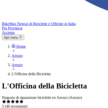
Bike
Max
Negozi di Biciclette e Officine in Italia
Per Provincia
Accesso
Apri menu
Home
Arezzo
Arezzo
L'Officina della Bicicletta
L'Officina della Bicicletta
Negozio di riparazione biciclette en Arezzo (Arezzo)
5
(46 recensioni)