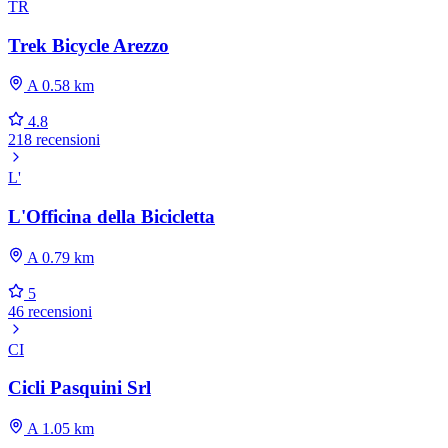
TR
Trek Bicycle Arezzo
A 0.58 km
4.8
218 recensioni
L'
L'Officina della Bicicletta
A 0.79 km
5
46 recensioni
CI
Cicli Pasquini Srl
A 1.05 km