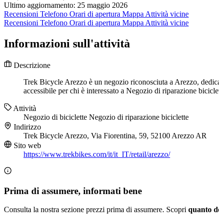
Ultimo aggiornamento: 25 maggio 2026
Recensioni
Telefono
Orari di apertura
Mappa
Attività vicine
Recensioni
Telefono
Orari di apertura
Mappa
Attività vicine
Informazioni sull'attività
Descrizione
Trek Bicycle Arezzo è un negozio riconosciuta a Arezzo, dedicata
accessibile per chi è interessato a Negozio di riparazione bicicle
Attività
Negozio di biciclette
Negozio di riparazione biciclette
Indirizzo
Trek Bicycle Arezzo, Via Fiorentina, 59, 52100 Arezzo AR
Sito web
https://www.trekbikes.com/it/it_IT/retail/arezzo/
Prima di assumere, informati bene
Consulta la nostra sezione prezzi prima di assumere. Scopri
quanto d