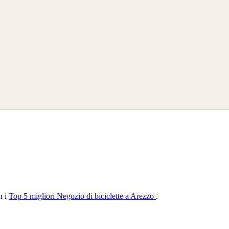
n i
Top 5 migliori Negozio di biciclette a Arezzo
.