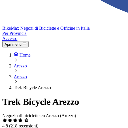
Bike
Max
Negozi di Biciclette e Officine in Italia
Per Provincia
Accesso
Apri menu
Home
Arezzo
Arezzo
Trek Bicycle Arezzo
Trek Bicycle Arezzo
Negozio di biciclette en Arezzo (Arezzo)
4.8
(218 recensioni)