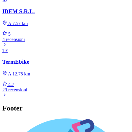
IDEM S.R.L.
A 7.57 km
5
4 recensioni
TE
TermEbike
A 12.75 km
4.7
29 recensioni
Footer