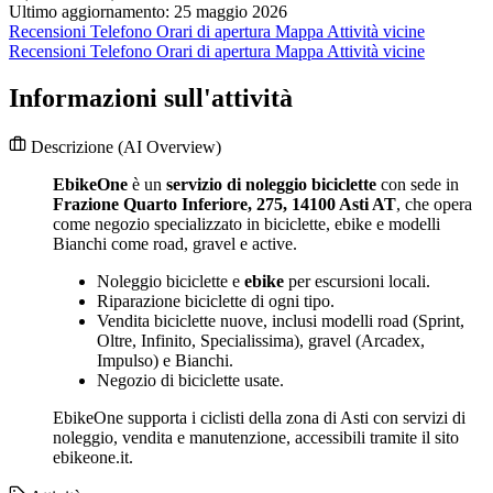
Ultimo aggiornamento: 25 maggio 2026
Recensioni
Telefono
Orari di apertura
Mappa
Attività vicine
Recensioni
Telefono
Orari di apertura
Mappa
Attività vicine
Informazioni sull'attività
Descrizione
(AI Overview)
EbikeOne
è un
servizio di noleggio biciclette
con sede in
Frazione Quarto Inferiore, 275, 14100 Asti AT
, che opera
come negozio specializzato in biciclette, ebike e modelli
Bianchi come road, gravel e active.
Noleggio biciclette e
ebike
per escursioni locali.
Riparazione biciclette di ogni tipo.
Vendita biciclette nuove, inclusi modelli road (Sprint,
Oltre, Infinito, Specialissima), gravel (Arcadex,
Impulso) e Bianchi.
Negozio di biciclette usate.
EbikeOne supporta i ciclisti della zona di Asti con servizi di
noleggio, vendita e manutenzione, accessibili tramite il sito
ebikeone.it.