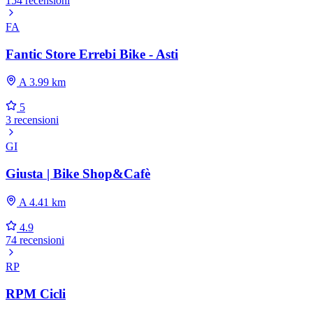
154 recensioni
FA
Fantic Store Errebi Bike - Asti
A 3.99 km
5
3 recensioni
GI
Giusta | Bike Shop&Cafè
A 4.41 km
4.9
74 recensioni
RP
RPM Cicli