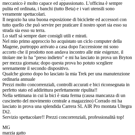
meccanico è molto capace ed appassionato. L'officina è sempre
pulita ed ordinata, i banchi (tutto Beta) e i vari utensili sono
veramente spettacolari.
Il negozio ha una buona esposizione di biciclette ed accessori con
tutto quello che può servire per praticare il nostro sport sia esso su
strada sia esso su terra.
Lo staff sá sempre dare consigli utili e mirati.
Nel mio primo approccio ho acquistato un ciclo computer della
Magene, purtroppo arrivato a casa dopo l'accensione mi sono
accorto che il prodotto non andava incontro alle mie esigenze, il
titolare me lo ha "preso indietro" e mi ha lasciato in prova un Bryton
per mezza giornata; dopo questa prova ho potuto scegliere
serenamente il secondo dispositivo.
Qualche giorno dopo ho lasciato la mia Trek per una manutenzione
ordinaria annuale
Prezzi molto concorrenziali, controlli accurati e bici riconsegnata in
perfetto stato ed addirittura perfettamente ripulita!!
Nella settimana in cui la bici è stata ferma (causa mancanza di un
cuscinetto del movimento centrale a magazzino) Corrado mi ha
lasciato in prova una splendida Carrera SL AIR Pro montata Ultegra
Di2.
Servizio spettacolare!! Prezzi concorrenziali, professionalità top!
MG
marzia gatto