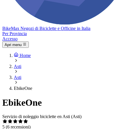
Bike
Max
Negozi di Biciclette e Officine in Italia
Per Provincia
Accesso
Apri menu
Home
Asti
Asti
EbikeOne
EbikeOne
Servizio di noleggio biciclette en Asti (Asti)
5
(6 recensioni)