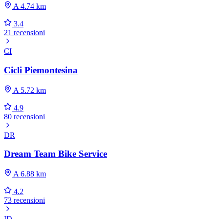
A 4.74 km
3.4
21 recensioni
CI
Cicli Piemontesina
A 5.72 km
4.9
80 recensioni
DR
Dream Team Bike Service
A 6.88 km
4.2
73 recensioni
ID