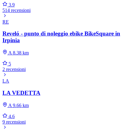
3.9
514 recensioni
RE
Reveló - punto di noleggio ebike BikeSquare in
Irpinia
A 8.38 km
5
2 recensioni
LA
LA VEDETTA
A 9.66 km
4.6
9 recensioni