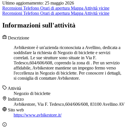
Ultimo aggiornamento: 25 maggio 2026
Recensioni
Telefono
Orari di apertura
Mappa
Attività vicine
Recensioni
Telefono
Orari di apertura
Mappa
Attività vicine
Informazioni sull'attività
Descrizione
Avbikestore è un'azienda riconosciuta a Avellino, dedicata a
soddisfare la richiesta di Negozio di biciclette e servizi
correlati. Le sue strutture sono situate in Via F.
Tedesco,604/606/608, coprendo la zona di . Per un servizio
affidabile, Avbikestore mantiene un impegno fermo verso
l'eccellenza in Negozio di biciclette. Per conoscere i dettagli,
si consiglia di contattare Avbikestore.
Attività
Negozio di biciclette
Indirizzo
Avbikestore, Via F. Tedesco,604/606/608, 83100 Avellino AV
Sito web
https://www.avbikestore.it/