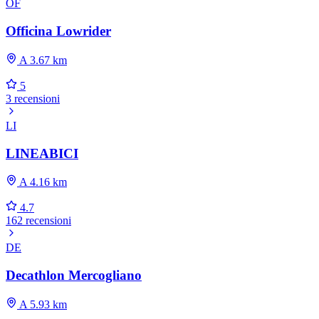
OF
Officina Lowrider
A 3.67 km
5
3 recensioni
LI
LINEABICI
A 4.16 km
4.7
162 recensioni
DE
Decathlon Mercogliano
A 5.93 km