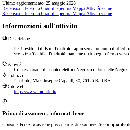
Ultimo aggiornamento: 25 maggio 2026
Recensioni
Telefono
Orari di apertura
Mappa
Attività vicine
Recensioni
Telefono
Orari di apertura
Mappa
Attività vicine
Informazioni sull'attività
Descrizione
Per i residenti di Bari, I'm droid rappresenta un punto di riferim
servizio affidabile, I'm droid mantiene un impegno fermo verso l'
Attività
Concessionaria di scooter elettrici
Negozio di biciclette
Negozio 
Indirizzo
I'm droid, Via Giuseppe Capaldi, 30, 70125 Bari BA
Sito web
https://www.imdroid.it/
Prima di assumere, informati bene
Consulta la nostra sezione prezzi prima di assumere. Scopri
quanto d