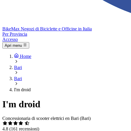
Bike
Max
Negozi di Biciclette e Officine in Italia
Per Provincia
Accesso
Apri menu
Home
Bari
Bari
I'm droid
I'm droid
Concessionaria di scooter elettrici en Bari (Bari)
4.8
(161 recensioni)