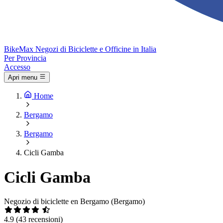
Bike
Max
Negozi di Biciclette e Officine in Italia
Per Provincia
Accesso
Apri menu
Home
Bergamo
Bergamo
Cicli Gamba
Cicli Gamba
Negozio di biciclette en Bergamo (Bergamo)
4.9
(43 recensioni)