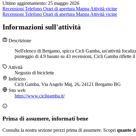
Ultimo aggiornamento: 25 maggio 2026
Recensioni
Telefono
Orari di apertura
Mappa
Attività vicine
Recensioni
Telefono
Orari di apertura
Mappa
Attività vicine
Informazioni sull'attività
Descrizione
Nell'elenco di Bergamo, spicca Cicli Gamba, un'attività focalizz
punteggio di 4.9 basato su 43 recensioni, Cicli Gamba riflette il 
Attività
Negozio di biciclette
Indirizzo
Cicli Gamba, Via Angelo Maj, 26, 24121 Bergamo BG
Sito web
https://www.cicligamba.it/
Prima di assumere, informati bene
Consulta la nostra sezione prezzi prima di assumere. Scopri
quanto d