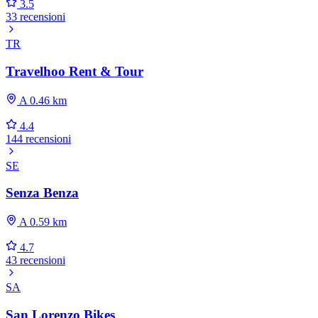
3.5
33 recensioni
TR
Travelhoo Rent & Tour
A 0.46 km
4.4
144 recensioni
SE
Senza Benza
A 0.59 km
4.7
43 recensioni
SA
San Lorenzo Bikes