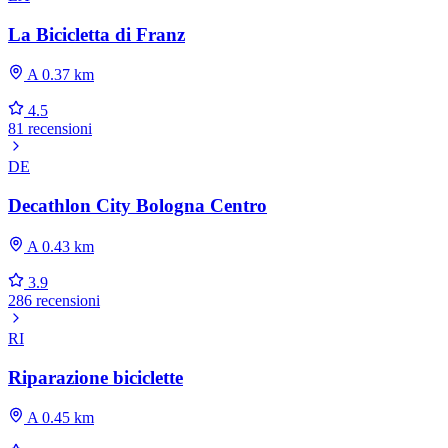
La Bicicletta di Franz
A 0.37 km
4.5
81 recensioni
DE
Decathlon City Bologna Centro
A 0.43 km
3.9
286 recensioni
RI
Riparazione biciclette
A 0.45 km