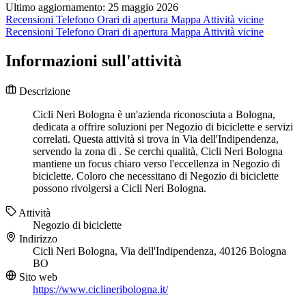
Ultimo aggiornamento: 25 maggio 2026
Recensioni
Telefono
Orari di apertura
Mappa
Attività vicine
Recensioni
Telefono
Orari di apertura
Mappa
Attività vicine
Informazioni sull'attività
Descrizione
Cicli Neri Bologna è un'azienda riconosciuta a Bologna,
dedicata a offrire soluzioni per Negozio di biciclette e servizi
correlati. Questa attività si trova in Via dell'Indipendenza,
servendo la zona di . Se cerchi qualità, Cicli Neri Bologna
mantiene un focus chiaro verso l'eccellenza in Negozio di
biciclette. Coloro che necessitano di Negozio di biciclette
possono rivolgersi a Cicli Neri Bologna.
Attività
Negozio di biciclette
Indirizzo
Cicli Neri Bologna, Via dell'Indipendenza, 40126 Bologna
BO
Sito web
https://www.ciclineribologna.it/