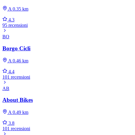
A 0.35 km
4.3
95 recensioni
BO
Borgo Cicli
A 0.46 km
4.4
101 recensioni
AB
About Bikes
A 0.49 km
3.8
101 recensioni