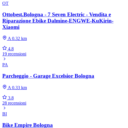
OT
Ottobest.Bologna - 7 Seven Electric - Vendita e
Riparazione Ebike Dalmine-ENGWE-KuKirin-
Xiaomi
A 0.32 km
4.8
19 recensioni
PA
Parcheggio - Garage Excelsior Bologna
A 0.33 km
3.8
28 recensioni
BI
Bike Empire Bologna