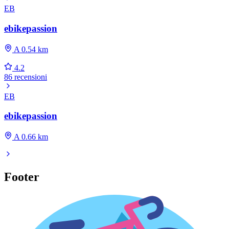
EB
ebikepassion
A 0.54 km
4.2
86 recensioni
EB
ebikepassion
A 0.66 km
Footer