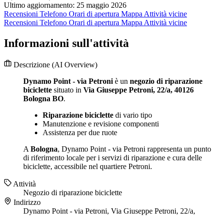
Ultimo aggiornamento: 25 maggio 2026
Recensioni
Telefono
Orari di apertura
Mappa
Attività vicine
Recensioni
Telefono
Orari di apertura
Mappa
Attività vicine
Informazioni sull'attività
Descrizione
(AI Overview)
Dynamo Point - via Petroni
è un
negozio di riparazione
biciclette
situato in
Via Giuseppe Petroni, 22/a, 40126
Bologna BO
.
Riparazione biciclette
di vario tipo
Manutenzione e revisione componenti
Assistenza per due ruote
A
Bologna
, Dynamo Point - via Petroni rappresenta un punto
di riferimento locale per i servizi di riparazione e cura delle
biciclette, accessibile nel quartiere Petroni.
Attività
Negozio di riparazione biciclette
Indirizzo
Dynamo Point - via Petroni, Via Giuseppe Petroni, 22/a,