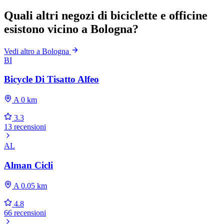
Quali altri negozi di biciclette e officine
esistono vicino a Bologna?
Vedi altro a Bologna
BI
Bicycle Di Tisatto Alfeo
A 0 km
3.3
13 recensioni
AL
Alman Cicli
A 0.05 km
4.8
66 recensioni