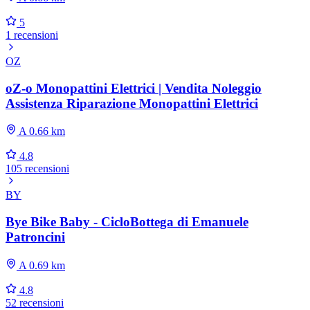
5
1 recensioni
OZ
oZ-o Monopattini Elettrici | Vendita Noleggio
Assistenza Riparazione Monopattini Elettrici
A 0.66 km
4.8
105 recensioni
BY
Bye Bike Baby - CicloBottega di Emanuele
Patroncini
A 0.69 km
4.8
52 recensioni