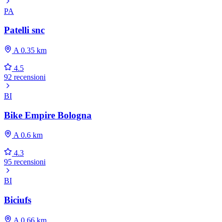
PA
Patelli snc
A 0.35 km
4.5
92 recensioni
BI
Bike Empire Bologna
A 0.6 km
4.3
95 recensioni
BI
Biciufs
A 0.66 km