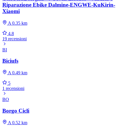
Riparazione Ebike Dalmine-ENGWE-KuKirin-
Xiaomi
A 0.35 km
4.8
19 recensioni
BI
Biciufs
A 0.49 km
5
1 recensioni
BO
Borgo Cicli
A 0.52 km