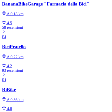
BananaBikeGarage "Farmacia della Bici"
A 0.18 km
4.5
58 recensioni
BI
BiciPratello
A 0.22 km
4.2
93 recensioni
RI
RiBike
A 0.36 km
4.8