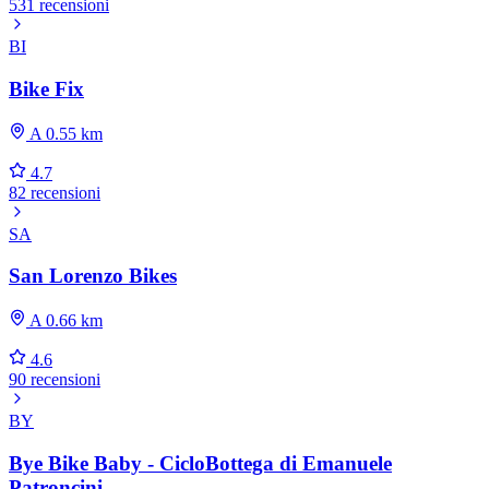
531 recensioni
BI
Bike Fix
A 0.55 km
4.7
82 recensioni
SA
San Lorenzo Bikes
A 0.66 km
4.6
90 recensioni
BY
Bye Bike Baby - CicloBottega di Emanuele
Patroncini