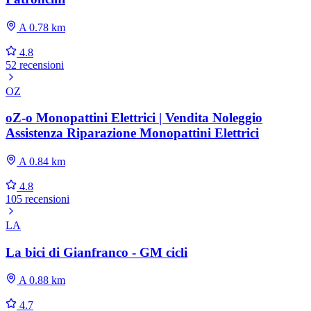
A 0.78 km
4.8
52 recensioni
OZ
oZ-o Monopattini Elettrici | Vendita Noleggio
Assistenza Riparazione Monopattini Elettrici
A 0.84 km
4.8
105 recensioni
LA
La bici di Gianfranco - GM cicli
A 0.88 km
4.7