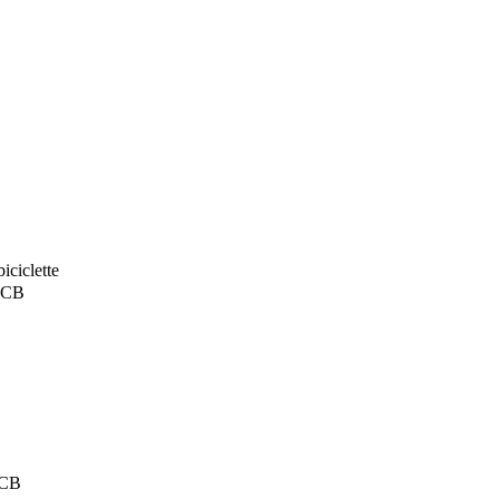
iciclette
o CB
 CB