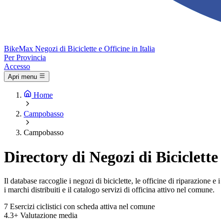
Bike
Max
Negozi di Biciclette e Officine in Italia
Per Provincia
Accesso
Apri menu
Home
Campobasso
Campobasso
Directory di Negozi di Biciclett
Il database raccoglie i negozi di biciclette, le officine di riparazione
i marchi distribuiti e il catalogo servizi di officina attivo nel comune.
7
Esercizi ciclistici con scheda attiva nel comune
4.3+
Valutazione media