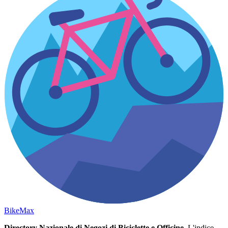
Bike
Max
Directory Nazionale di Negozi di Biciclette e Officine.
L'indice