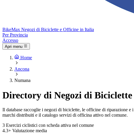
Bike
Max
Negozi di Biciclette e Officine in Italia
Per Provincia
Accesso
Apri menu
Home
Ancona
Numana
Directory di Negozi di Biciclett
Il database raccoglie i negozi di biciclette, le officine di riparazione
marchi distribuiti e il catalogo servizi di officina attivo nel comune.
3
Esercizi ciclistici con scheda attiva nel comune
4.3+
Valutazione media