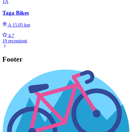
TA
Taga Bikes
A 15.05 km
4.7
19 recensioni
Footer