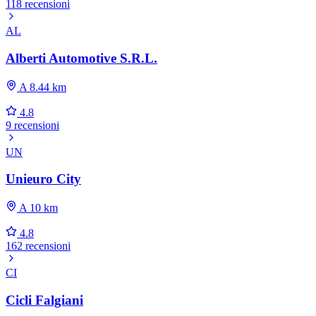
118 recensioni
AL
Alberti Automotive S.R.L.
A 8.44 km
4.8
9 recensioni
UN
Unieuro City
A 10 km
4.8
162 recensioni
CI
Cicli Falgiani