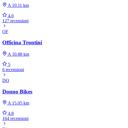
A 10.11 km
4.6
127 recensioni
OF
Officina Trontini
A 10.88 km
5
6 recensioni
DO
Donno Bikes
A 15.05 km
4.8
164 recensioni