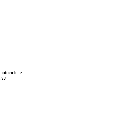
motociclette
o AV