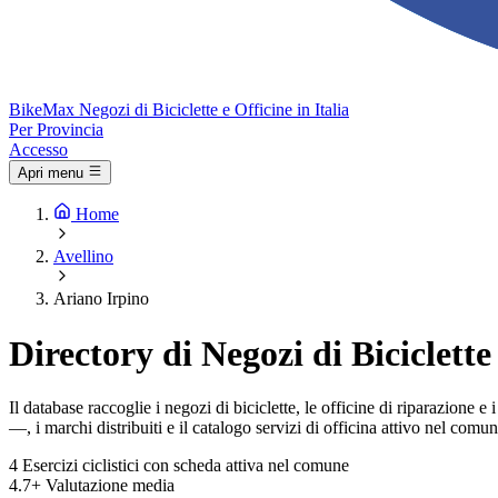
Bike
Max
Negozi di Biciclette e Officine in Italia
Per Provincia
Accesso
Apri menu
Home
Avellino
Ariano Irpino
Directory di Negozi di Biciclette
Il database raccoglie i negozi di biciclette, le officine di riparazione 
—, i marchi distribuiti e il catalogo servizi di officina attivo nel comun
4
Esercizi ciclistici con scheda attiva nel comune
4.7+
Valutazione media