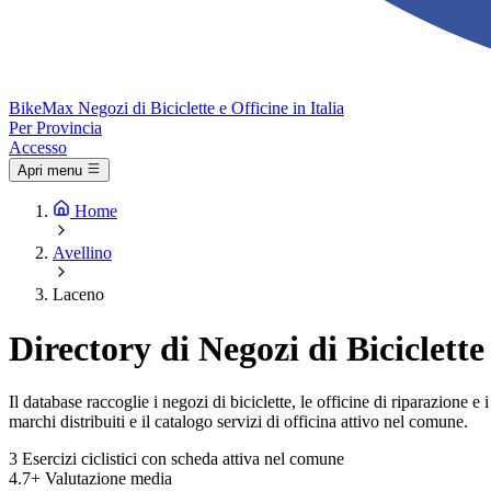
Bike
Max
Negozi di Biciclette e Officine in Italia
Per Provincia
Accesso
Apri menu
Home
Avellino
Laceno
Directory di Negozi di Biciclette
Il database raccoglie i negozi di biciclette, le officine di riparazione
marchi distribuiti e il catalogo servizi di officina attivo nel comune.
3
Esercizi ciclistici con scheda attiva nel comune
4.7+
Valutazione media