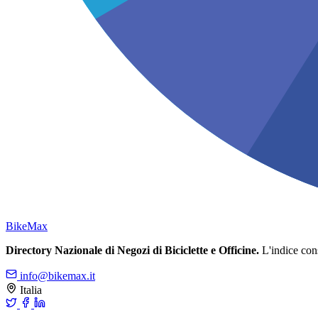
Bike
Max
Directory Nazionale di Negozi di Biciclette e Officine.
L'indice conso
info@bikemax.it
Italia