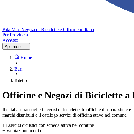
Bike
Max
Negozi di Biciclette e Officine in Italia
Per Provincia
Accesso
Apri menu
Home
Bari
Bitetto
Officine e Negozi di Biciclette a 
Il database raccoglie i negozi di biciclette, le officine di riparazione 
marchi distribuiti e il catalogo servizi di officina attivo nel comune.
1
Esercizi ciclistici con scheda attiva nel comune
+
Valutazione media