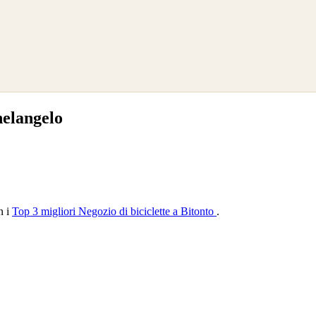
helangelo
n i
Top 3 migliori Negozio di biciclette a Bitonto
.