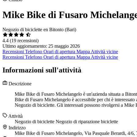
Mike Bike di Fusaro Michelang
Negozio di biciclette en Bitonto (Bari)
4.4
(19 recensioni)
Ultimo aggiornamento: 25 maggio 2026
Recensioni
Telefono
Orari di apertura
Mappa
Attività vicine
Recensioni
Telefono
Orari di apertura
Mappa
Attività vicine
Informazioni sull'attività
Descrizione
Mike Bike di Fusaro Michelangelo è un'azienda situata a Bitonto,
Bike di Fusaro Michelangelo è accessibile per chi è interessato
Negozio di biciclette. Gli interessati possono rivolgersi a Mik
Attività
Negozio di biciclette
Negozio di riparazione biciclette
Indirizzo
Mike Bike di Fusaro Michelangelo, Via Pasquale Berardi, 4/6