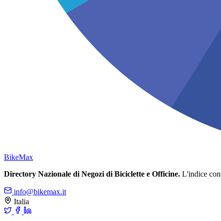
Bike
Max
Directory Nazionale di Negozi di Biciclette e Officine.
L'indice conso
info@bikemax.it
Italia