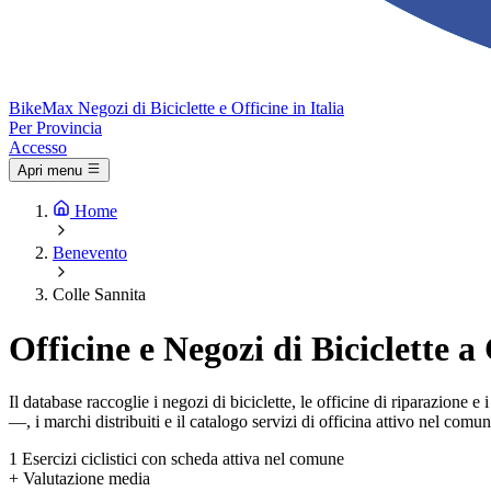
Bike
Max
Negozi di Biciclette e Officine in Italia
Per Provincia
Accesso
Apri menu
Home
Benevento
Colle Sannita
Officine e Negozi di Biciclette a
Il database raccoglie i negozi di biciclette, le officine di riparazione 
—, i marchi distribuiti e il catalogo servizi di officina attivo nel comun
1
Esercizi ciclistici con scheda attiva nel comune
+
Valutazione media