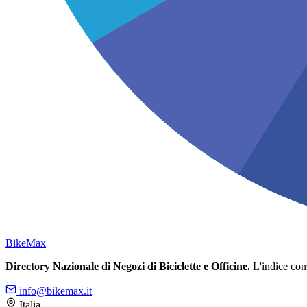
Bike
Max
Directory Nazionale di Negozi di Biciclette e Officine.
L'indice conso
info@bikemax.it
Italia