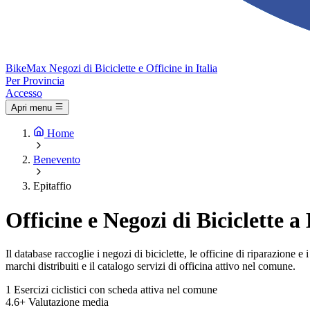
Bike
Max
Negozi di Biciclette e Officine in Italia
Per Provincia
Accesso
Apri menu
Home
Benevento
Epitaffio
Officine e Negozi di Biciclette a
Il database raccoglie i negozi di biciclette, le officine di riparazione 
marchi distribuiti e il catalogo servizi di officina attivo nel comune.
1
Esercizi ciclistici con scheda attiva nel comune
4.6+
Valutazione media