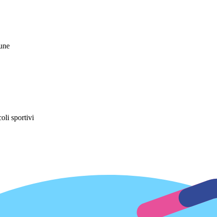
mune
oli sportivi