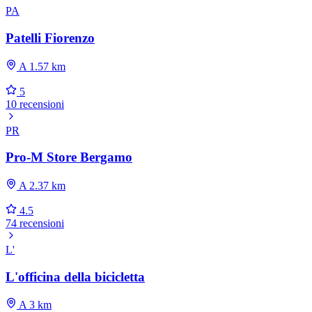
PA
Patelli Fiorenzo
A 1.57 km
5
10 recensioni
PR
Pro-M Store Bergamo
A 2.37 km
4.5
74 recensioni
L'
L'officina della bicicletta
A 3 km