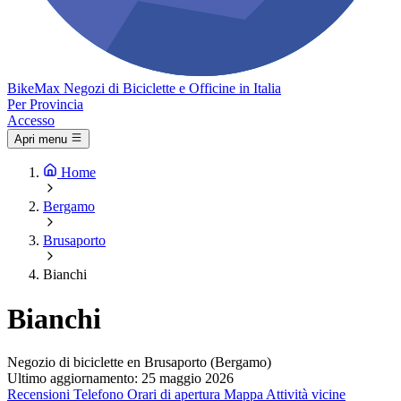
Bike
Max
Negozi di Biciclette e Officine in Italia
Per Provincia
Accesso
Apri menu
Home
Bergamo
Brusaporto
Bianchi
Bianchi
Negozio di biciclette en Brusaporto (Bergamo)
Ultimo aggiornamento: 25 maggio 2026
Recensioni
Telefono
Orari di apertura
Mappa
Attività vicine