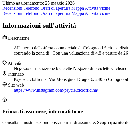
Ultimo aggiornamento: 25 maggio 2026
Recensioni
Telefono
Orari di apertura
Mappa
Attività vicine
Recensioni
Telefono
Orari di apertura
Mappa
Attività vicine
Informazioni sull'attività
Descrizione
All'interno dell'offerta commerciale di Cologno al Serio, si dist
coprendo la zona di . Con una valutazione di 4.8 a partire da 26 re
Attività
Negozio di riparazione biciclette
Negozio di biciclette
Ciclismo
Indirizzo
Psycle ciclofficina, Via Monsignor Drago, 6, 24055 Cologno a
Sito web
https://www.instagram.com/psycle.ciclofficina/
Prima di assumere, informati bene
Consulta la nostra sezione prezzi prima di assumere. Scopri
quanto d