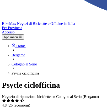
Bike
Max
Negozi di Biciclette e Officine in Italia
Per Provincia
Accesso
Apri menu
Home
Bergamo
Cologno al Serio
Psycle ciclofficina
Psycle ciclofficina
Negozio di riparazione biciclette en Cologno al Serio (Bergamo)
4.8
(26 recensioni)