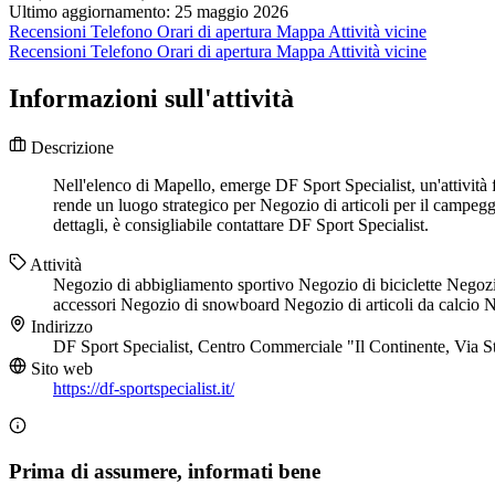
Ultimo aggiornamento: 25 maggio 2026
Recensioni
Telefono
Orari di apertura
Mappa
Attività vicine
Recensioni
Telefono
Orari di apertura
Mappa
Attività vicine
Informazioni sull'attività
Descrizione
Nell'elenco di Mapello, emerge DF Sport Specialist, un'attività
rende un luogo strategico per Negozio di articoli per il campegg
dettagli, è consigliabile contattare DF Sport Specialist.
Attività
Negozio di abbigliamento sportivo
Negozio di biciclette
Negozi
accessori
Negozio di snowboard
Negozio di articoli da calcio
N
Indirizzo
DF Sport Specialist, Centro Commerciale "Il Continente, Via 
Sito web
https://df-sportspecialist.it/
Prima di assumere, informati bene