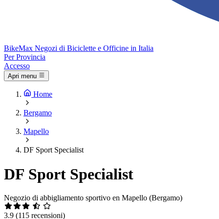
Bike
Max
Negozi di Biciclette e Officine in Italia
Per Provincia
Accesso
Apri menu
Home
Bergamo
Mapello
DF Sport Specialist
DF Sport Specialist
Negozio di abbigliamento sportivo en Mapello (Bergamo)
3.9
(115 recensioni)