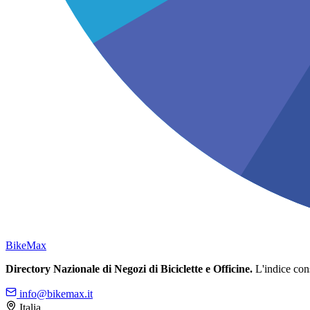
Bike
Max
Directory Nazionale di Negozi di Biciclette e Officine.
L'indice conso
info@bikemax.it
Italia