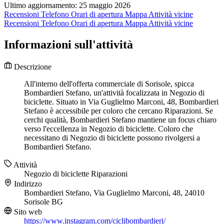
Ultimo aggiornamento: 25 maggio 2026
Recensioni
Telefono
Orari di apertura
Mappa
Attività vicine
Recensioni
Telefono
Orari di apertura
Mappa
Attività vicine
Informazioni sull'attività
Descrizione
All'interno dell'offerta commerciale di Sorisole, spicca
Bombardieri Stefano, un'attività focalizzata in Negozio di
biciclette. Situato in Via Guglielmo Marconi, 48, Bombardieri
Stefano è accessibile per coloro che cercano Riparazioni. Se
cerchi qualità, Bombardieri Stefano mantiene un focus chiaro
verso l'eccellenza in Negozio di biciclette. Coloro che
necessitano di Negozio di biciclette possono rivolgersi a
Bombardieri Stefano.
Attività
Negozio di biciclette
Riparazioni
Indirizzo
Bombardieri Stefano, Via Guglielmo Marconi, 48, 24010
Sorisole BG
Sito web
https://www.instagram.com/ciclibombardieri/