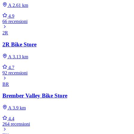
A 2.61 km
4.9
66 recensioni
2R
2R Bike Store
A 3.13 km
4.7
92 recensioni
BR
Brember Valley Bike Store
A 3.9 km
4.4
264 recensioni