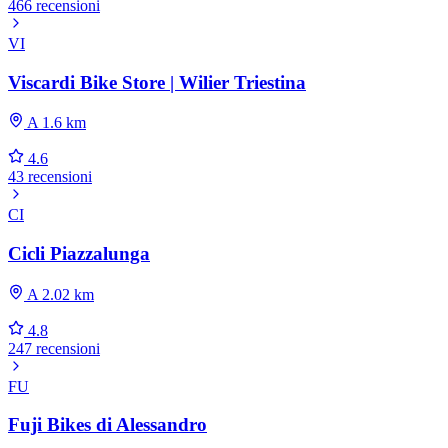
466 recensioni
VI
Viscardi Bike Store | Wilier Triestina
A 1.6 km
4.6
43 recensioni
CI
Cicli Piazzalunga
A 2.02 km
4.8
247 recensioni
FU
Fuji Bikes di Alessandro