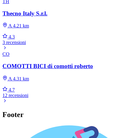
TH
Thecno Italy S.r.l.
A 4.21 km
4.3
3 recensioni
CO
COMOTTI BICI di comotti roberto
A 4.31 km
4.7
12 recensioni
Footer