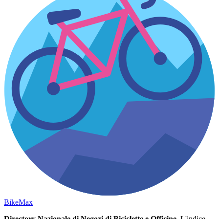
Bike
Max
Directory Nazionale di Negozi di Biciclette e Officine.
L'indice