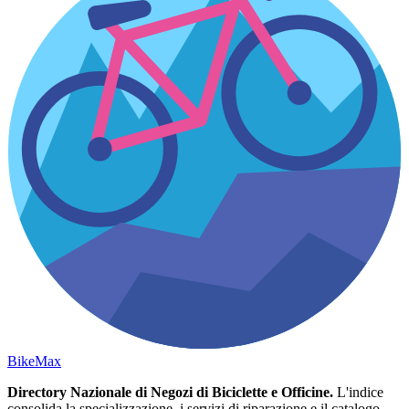
Bike
Max
Directory Nazionale di Negozi di Biciclette e Officine.
L'indice
consolida la specializzazione, i servizi di riparazione e il catalogo