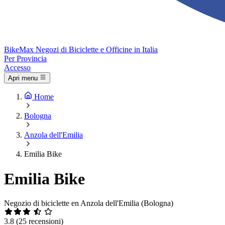
Bike
Max
Negozi di Biciclette e Officine in Italia
Per Provincia
Accesso
Apri menu
Home
Bologna
Anzola dell'Emilia
Emilia Bike
Emilia Bike
Negozio di biciclette en Anzola dell'Emilia (Bologna)
3.8
(25 recensioni)