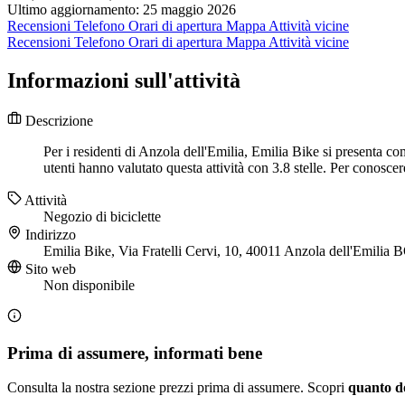
Ultimo aggiornamento: 25 maggio 2026
Recensioni
Telefono
Orari di apertura
Mappa
Attività vicine
Recensioni
Telefono
Orari di apertura
Mappa
Attività vicine
Informazioni sull'attività
Descrizione
Per i residenti di Anzola dell'Emilia, Emilia Bike si presenta com
utenti hanno valutato questa attività con 3.8 stelle. Per conoscere
Attività
Negozio di biciclette
Indirizzo
Emilia Bike, Via Fratelli Cervi, 10, 40011 Anzola dell'Emilia 
Sito web
Non disponibile
Prima di assumere, informati bene
Consulta la nostra sezione prezzi prima di assumere. Scopri
quanto d