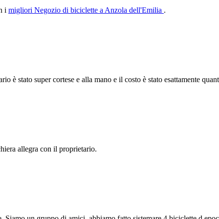
n i
migliori Negozio di biciclette a Anzola dell'Emilia
.
etario è stato super cortese e alla mano e il costo è stato esattamente quan
iera allegra con il proprietario.
te. Siamo un gruppo di amici, abbiamo fatto sistemare 4 biciclette d epoc