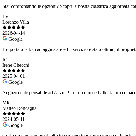
Stai confrontando le opzioni?
Scopri la nostra classifica aggiornata co
LV
Lorenzo Villa
2026-04-14
Google
Ho portato la bici ad aggiustare ed il servizio è stato ottimo, il propri
IC
Irene Checchi
2025-04-01
Google
Negozio indispensabile ad Anzola! Tra una bici e l’altra fai una chiacch
MR
Matteo Roncaglia
2024-05-11
Google
Goffredo è un signore di altri tempi, onesto e appassionato di biciclet