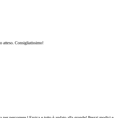
to atteso. Consigliatissimo!
a per percorrere l Eroica e tutto è andato alla grande! Prezzi modici e