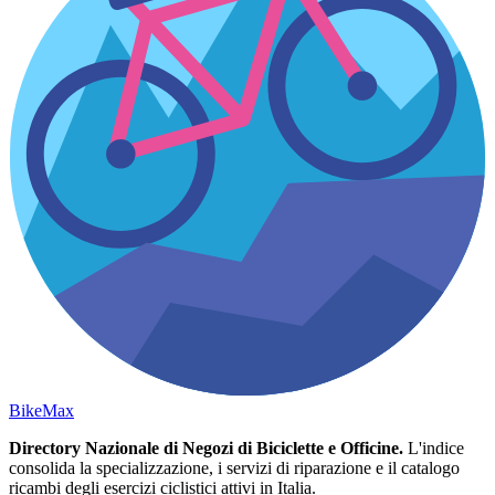
Bike
Max
Directory Nazionale di Negozi di Biciclette e Officine.
L'indice
consolida la specializzazione, i servizi di riparazione e il catalogo
ricambi degli esercizi ciclistici attivi in Italia.