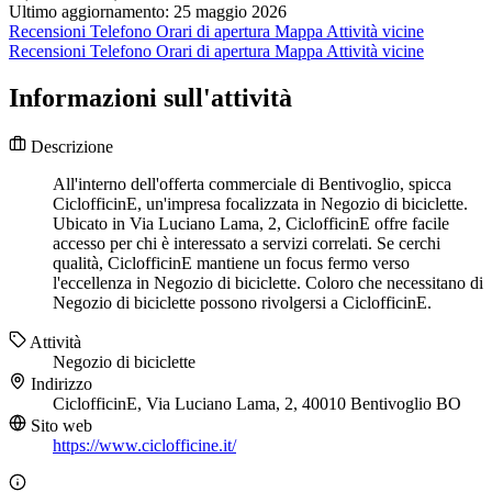
Ultimo aggiornamento: 25 maggio 2026
Recensioni
Telefono
Orari di apertura
Mappa
Attività vicine
Recensioni
Telefono
Orari di apertura
Mappa
Attività vicine
Informazioni sull'attività
Descrizione
All'interno dell'offerta commerciale di Bentivoglio, spicca
CiclofficinE, un'impresa focalizzata in Negozio di biciclette.
Ubicato in Via Luciano Lama, 2, CiclofficinE offre facile
accesso per chi è interessato a servizi correlati. Se cerchi
qualità, CiclofficinE mantiene un focus fermo verso
l'eccellenza in Negozio di biciclette. Coloro che necessitano di
Negozio di biciclette possono rivolgersi a CiclofficinE.
Attività
Negozio di biciclette
Indirizzo
CiclofficinE, Via Luciano Lama, 2, 40010 Bentivoglio BO
Sito web
https://www.ciclofficine.it/