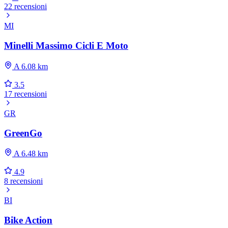
22 recensioni
MI
Minelli Massimo Cicli E Moto
A 6.08 km
3.5
17 recensioni
GR
GreenGo
A 6.48 km
4.9
8 recensioni
BI
Bike Action