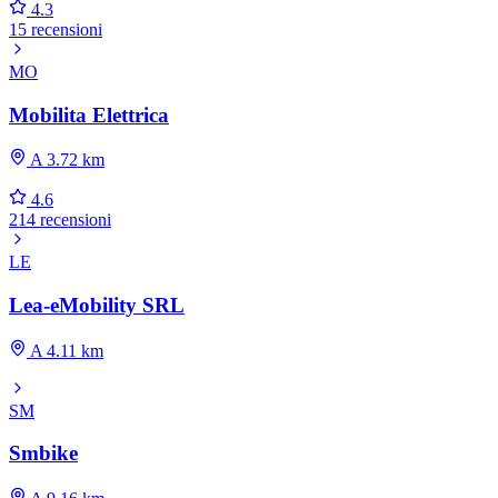
4.3
15 recensioni
MO
Mobilita Elettrica
A 3.72 km
4.6
214 recensioni
LE
Lea-eMobility SRL
A 4.11 km
SM
Smbike