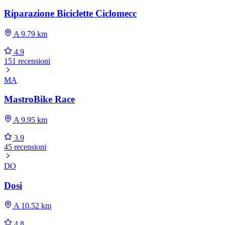
Riparazione Biciclette Ciclomecc
A 9.79 km
4.9
151 recensioni
MA
MastroBike Race
A 9.95 km
3.9
45 recensioni
DO
Dosi
A 10.52 km
4.8