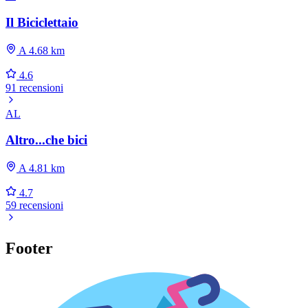
Il Biciclettaio
A 4.68 km
4.6
91 recensioni
AL
Altro...che bici
A 4.81 km
4.7
59 recensioni
Footer