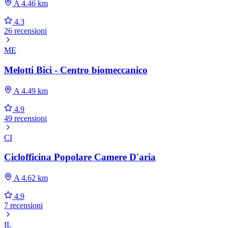
A 4.46 km
4.3
26 recensioni
ME
Melotti Bici - Centro biomeccanico
A 4.49 km
4.9
49 recensioni
CI
Ciclofficina Popolare Camere D'aria
A 4.62 km
4.9
7 recensioni
IL