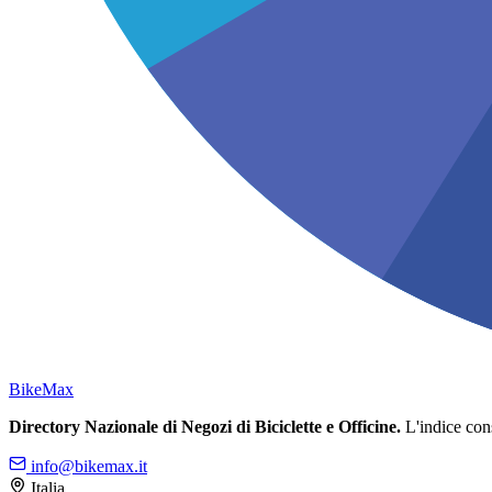
Bike
Max
Directory Nazionale di Negozi di Biciclette e Officine.
L'indice conso
info@bikemax.it
Italia