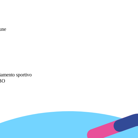
mune
iamento sportivo
 BO