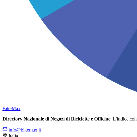
Bike
Max
Directory Nazionale di Negozi di Biciclette e Officine.
L'indice conso
info@bikemax.it
Italia