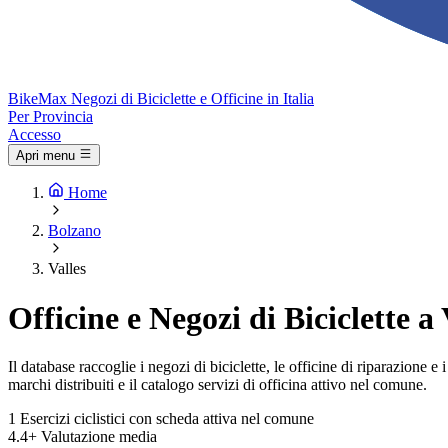
Bike
Max
Negozi di Biciclette e Officine in Italia
Per Provincia
Accesso
Apri menu
Home
Bolzano
Valles
Officine e Negozi di Biciclette a 
Il database raccoglie i negozi di biciclette, le officine di riparazione 
marchi distribuiti e il catalogo servizi di officina attivo nel comune.
1
Esercizi ciclistici con scheda attiva nel comune
4.4+
Valutazione media