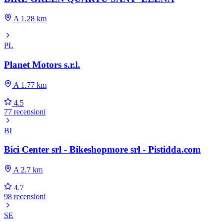
A 1.28 km
PL
Planet Motors s.r.l.
A 1.77 km
4.5
77 recensioni
BI
Bici Center srl - Bikeshopmore srl - Pistidda.com
A 2.7 km
4.7
98 recensioni
SE