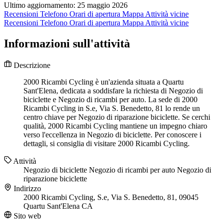
Ultimo aggiornamento: 25 maggio 2026
Recensioni
Telefono
Orari di apertura
Mappa
Attività vicine
Recensioni
Telefono
Orari di apertura
Mappa
Attività vicine
Informazioni sull'attività
Descrizione
2000 Ricambi Cycling è un'azienda situata a Quartu
Sant'Elena, dedicata a soddisfare la richiesta di Negozio di
biciclette e Negozio di ricambi per auto. La sede di 2000
Ricambi Cycling in S.e, Via S. Benedetto, 81 lo rende un
centro chiave per Negozio di riparazione biciclette. Se cerchi
qualità, 2000 Ricambi Cycling mantiene un impegno chiaro
verso l'eccellenza in Negozio di biciclette. Per conoscere i
dettagli, si consiglia di visitare 2000 Ricambi Cycling.
Attività
Negozio di biciclette
Negozio di ricambi per auto
Negozio di
riparazione biciclette
Indirizzo
2000 Ricambi Cycling, S.e, Via S. Benedetto, 81, 09045
Quartu Sant'Elena CA
Sito web