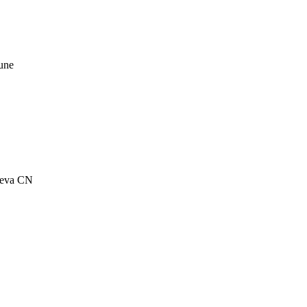
mune
Ceva CN