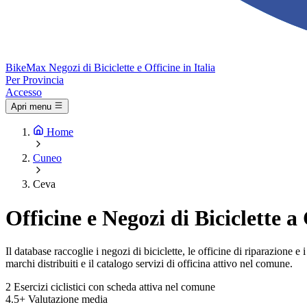
Bike
Max
Negozi di Biciclette e Officine in Italia
Per Provincia
Accesso
Apri menu
Home
Cuneo
Ceva
Officine e Negozi di Biciclette a
Il database raccoglie i negozi di biciclette, le officine di riparazione
marchi distribuiti e il catalogo servizi di officina attivo nel comune.
2
Esercizi ciclistici con scheda attiva nel comune
4.5+
Valutazione media