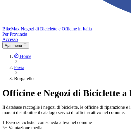
Bike
Max
Negozi di Biciclette e Officine in Italia
Per Provincia
Accesso
Apri menu
Home
Pavia
Borgarello
Officine e Negozi di Biciclette a
Il database raccoglie i negozi di biciclette, le officine di riparazione 
marchi distribuiti e il catalogo servizi di officina attivo nel comune.
1
Esercizi ciclistici con scheda attiva nel comune
5+
Valutazione media