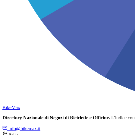
Bike
Max
Directory Nazionale di Negozi di Biciclette e Officine.
L'indice conso
info@bikemax.it
Italia