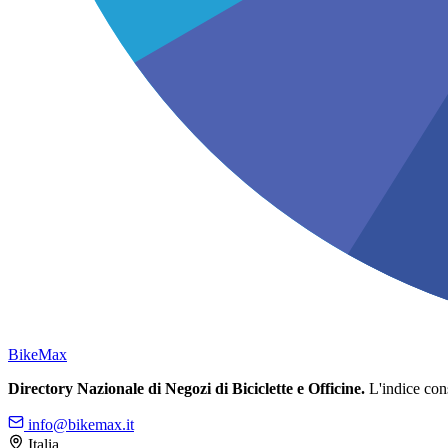
Bike
Max
Directory Nazionale di Negozi di Biciclette e Officine.
L'indice conso
info@bikemax.it
Italia