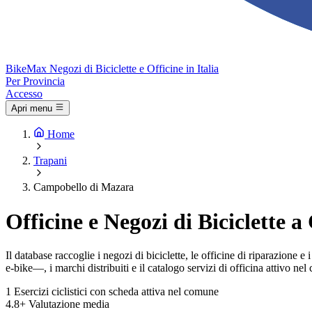
Bike
Max
Negozi di Biciclette e Officine in Italia
Per Provincia
Accesso
Apri menu
Home
Trapani
Campobello di Mazara
Officine e Negozi di Biciclette
Il database raccoglie i negozi di biciclette, le officine di riparazione
e-bike—, i marchi distribuiti e il catalogo servizi di officina attivo ne
1
Esercizi ciclistici con scheda attiva nel comune
4.8+
Valutazione media