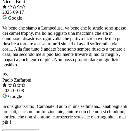
Nicola Boni
2025-09-17
Google
Va bene che siamo a Lampedusa, va bene che le strade sono spesso
dei camel trophy, ma ho noleggiato una macchina che era in
condizioni disastrose, ogni volta che partivo incrociavo le dita per
riuscire a tornare a casa, rumori sinistri di assali sofferenti e via
cosi... Alla fine tutto è andato bene sono sempre riuscito a tornare a
casa, ma secondo me si può facilmente trovare di molto meglio ,
magari a pochi euro di più . Non posso proprio dare un giudizio
positivo
PZ
Paolo Zaffaroni
2025-09-08
Google
Sconsigliatissimo! Cambiate 3 auto in una settimana... anabbaglianti
bruciati, clacson non funzionante, cinture con che non si chiudono,
portiere che non si aprono, carrozzerie scrostate o arrugginite... mai
più!!!