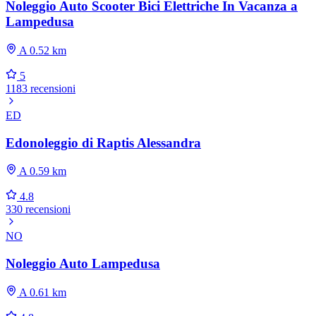
Noleggio Auto Scooter Bici Elettriche In Vacanza a
Lampedusa
A 0.52 km
5
1183 recensioni
ED
Edonoleggio di Raptis Alessandra
A 0.59 km
4.8
330 recensioni
NO
Noleggio Auto Lampedusa
A 0.61 km