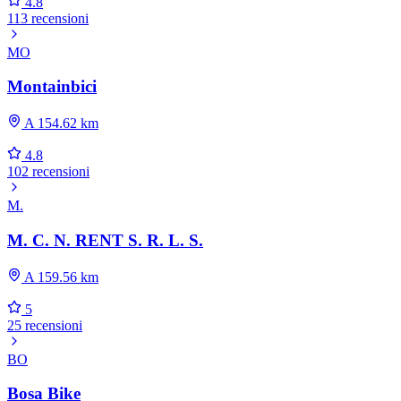
4.8
113 recensioni
MO
Montainbici
A 154.62 km
4.8
102 recensioni
M.
M. C. N. RENT S. R. L. S.
A 159.56 km
5
25 recensioni
BO
Bosa Bike