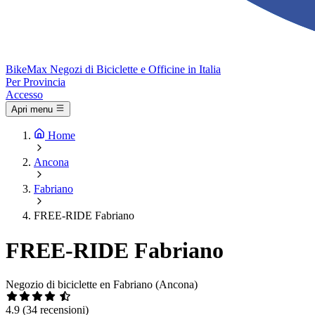
Bike
Max
Negozi di Biciclette e Officine in Italia
Per Provincia
Accesso
Apri menu
Home
Ancona
Fabriano
FREE-RIDE Fabriano
FREE-RIDE Fabriano
Negozio di biciclette en Fabriano (Ancona)
4.9
(34 recensioni)