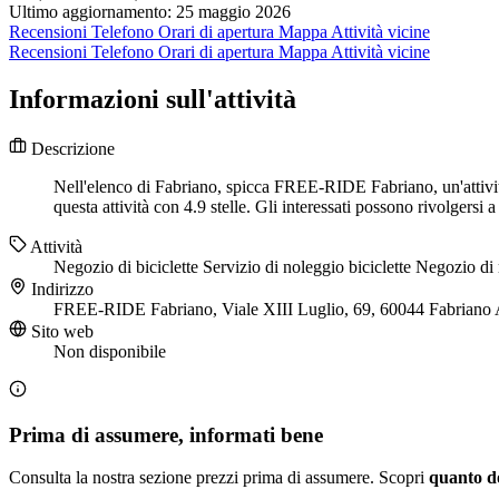
Ultimo aggiornamento: 25 maggio 2026
Recensioni
Telefono
Orari di apertura
Mappa
Attività vicine
Recensioni
Telefono
Orari di apertura
Mappa
Attività vicine
Informazioni sull'attività
Descrizione
Nell'elenco di Fabriano, spicca FREE-RIDE Fabriano, un'attività 
questa attività con 4.9 stelle. Gli interessati possono rivolger
Attività
Negozio di biciclette
Servizio di noleggio biciclette
Negozio di 
Indirizzo
FREE-RIDE Fabriano, Viale XIII Luglio, 69, 60044 Fabriano
Sito web
Non disponibile
Prima di assumere, informati bene
Consulta la nostra sezione prezzi prima di assumere. Scopri
quanto d