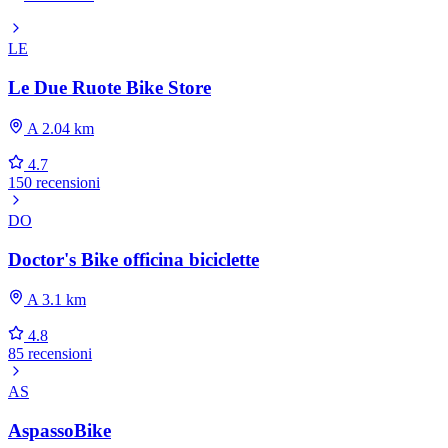
LE
Le Due Ruote Bike Store
A 2.04 km
4.7
150 recensioni
DO
Doctor's Bike officina biciclette
A 3.1 km
4.8
85 recensioni
AS
AspassoBike