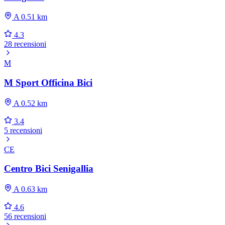
A 0.51 km
4.3
28 recensioni
M
M Sport Officina Bici
A 0.52 km
3.4
5 recensioni
CE
Centro Bici Senigallia
A 0.63 km
4.6
56 recensioni