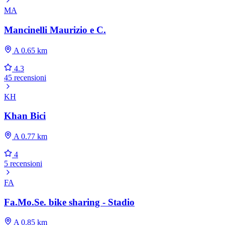
MA
Mancinelli Maurizio e C.
A 0.65 km
4.3
45 recensioni
KH
Khan Bici
A 0.77 km
4
5 recensioni
FA
Fa.Mo.Se. bike sharing - Stadio
A 0.85 km