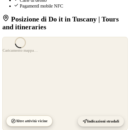
Carte di debito
PagamentI mobile NFC
Posizione di Do it in Tuscany | Tours
and itineraries
©
OpenStreetMap
Caricamento mappa…
©
CARTO
Altre attività vicine
Indicazioni stradali