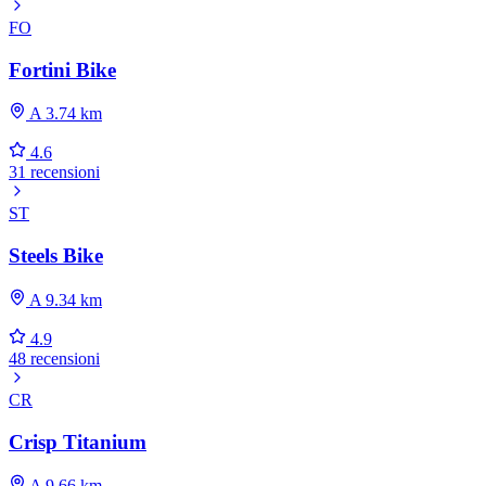
FO
Fortini Bike
A 3.74 km
4.6
31 recensioni
ST
Steels Bike
A 9.34 km
4.9
48 recensioni
CR
Crisp Titanium
A 9.66 km